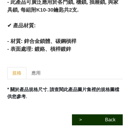
- 此產品可廣泛應用於各門鎖, 櫃鎖, 抽屜鎖, 與家
具鎖, 每組附K10-30鑰匙共2支.
✔︎ 產品材質:
- 材質: 鋅合金鎖體、碳鋼槓桿
- 表面處理: 鍍鉻、槓桿鍍鋅
規格
應用
* 關於產品規格尺寸, 請查閱此產品圖片集裡的規格圖檔
供您參考.
>
Back