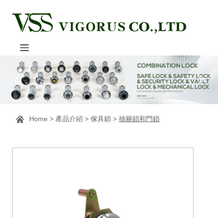
Home
>
產品介紹
>
傢具鎖
>
抽屜鎖和門鎖