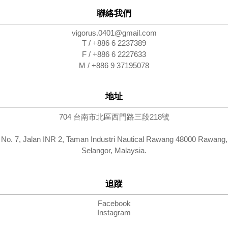
聯絡我們
vigorus.0401@gmail.com
T / +886 6 2237389
F / +886 6 2227633
M / +886 9 37195078
地址
704 台南市北區西門路三段218號
No. 7, Jalan INR 2, Taman Industri Nautical Rawang 48000 Rawang,
Selangor, Malaysia.
追蹤
Facebook
Instagram